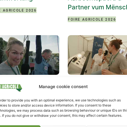
Partner vum Mënsc
E AGRICOLE 2026
FOIRE AGRICOLE 2026
 – mam Ballon
Best of vum 3. Dag
Manage cookie consent
ert d’FAE
2025
order to provide you with an optimal experience, we use technologies such as
E AGRICOLE 2025
FOIRE AGRICOLE 2025
kies to store and/or access device information. If you consent to these
hnologies, we may process data such as browsing behaviour or unique IDs on thi
e. If you do not give or withdraw your consent, this may affect certain features.