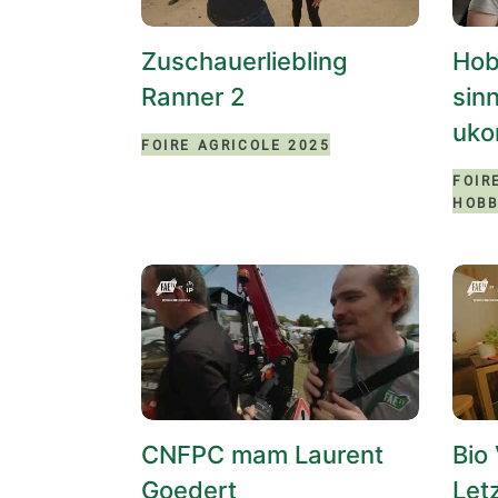
Zuschauerliebling
Hob
Ranner 2
sin
uko
FOIRE AGRICOLE 2025
FOIR
HOB
CNFPC mam Laurent
Bio
Goedert
Let