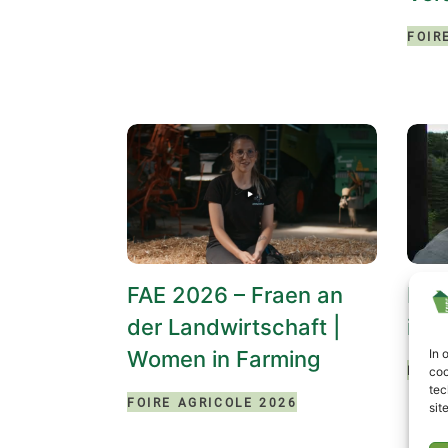
FOIR
FAE 2026 – Fraen an
BIL
der Landwirtschaft |
iww
In 
Women in Farming
FOIR
coo
tec
FOIRE AGRICOLE 2026
sit