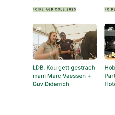
FOIRE AGRICOLE 2025
FOIR
LDB, Kou gett gestrach
Hob
mam Marc Vaessen +
Par
Guy Diderrich
Hot
FOIRE AGRICOLE 2025
FOIR
HOB