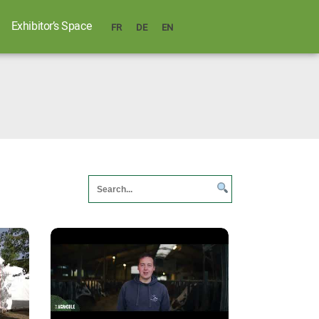
Exhibitor’s Space
FR
DE
EN