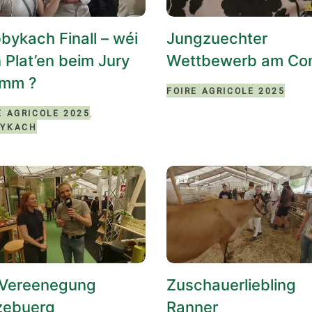
bykach Finall – wéi
Jungzuechter
n Plat’en beim Jury
Wettbewerb am Con
mm ?
FOIRE AGRICOLE 2025
,
E AGRICOLE 2025
BYKACH
 Vereenegung
Zuschauerliebling
zebuerg
Ranner