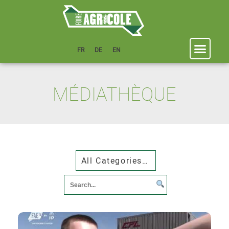
FR
DE
EN
MÉDIATHÈQUE
All Categories mediatheques