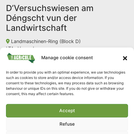
D’Versuchswiesen am
Déngscht vun der
Landwirtschaft
Landmaschinen-Ring (Block D)
LTA- Versuchswesen
13:35 - 13:55
Manage cookie consent
Landwirtschaftlëch Kulturen
In order to provide you with an optimal experience, we use technologies
richteg versëcheren
such as cookies to store and/or access device information. If you
consent to these technologies, we may process data such as browsing
behaviour or unique IDs on this site. If you do not give or withdraw your
Landmaschinen-Ring (Block D)
consent, this may affect certain features.
Vereinigte Hagel
13:55 - 14:05
Accept
E Beruff am Beräich Ëmwelt
léieren – d’Ausbildungen am
Refuse