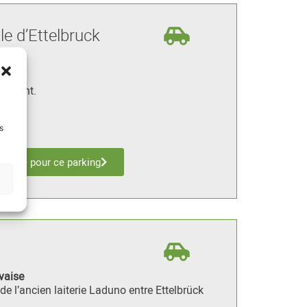
le d’Ettelbruck
imale
èrement.
s
es
inéraire pour ce parking
vaise
de l’ancien laiterie Laduno entre Ettelbrück