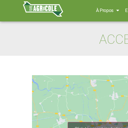
À Propos
E
ACCE