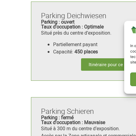
Parking Deichwiesen
Parking : ouvert
Taux d'occupation : Optimale
Situé près du centre d’exposition.
Partiellement payant
In 
Capacité:
450 places
coo
tec
sit
Itinéraire pour ce parki
Parking Schieren
Parking : fermé
Taux d'occupation : Mauvaise
Situé à 300 m du centre d’exposition.
Accès par la Zone artisanale et commerciale 