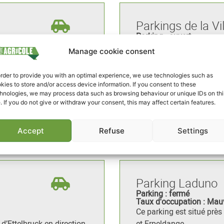
Parkings de la Vil
Parking : ouvert
Taux d'occupation : Opt
Manage cookie consent
Parkings du centre ville.
Le CityBus circule réguli
order to provide you with an optimal experience, we use technologies such as
Payant
kies to store and/or access device information. If you consent to these
hnologies, we may process data such as browsing behaviour or unique IDs on thi
Capacité:
300 plac
e. If you do not give or withdraw your consent, this may affect certain features.
ng
It
Accept
Refuse
Settings
Parking Laduno
Parking : fermé
Taux d'occupation : Mau
Ce parking est situé près 
d’Ettelbruck en direction
et Erpeldange.