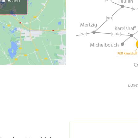
ookies and
t