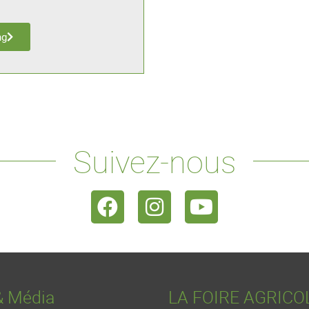
ng
Suivez-nous
& Média
LA FOIRE AGRICO