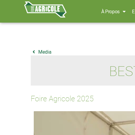
À Propos
E
Media
BES
Foire Agricole 2025