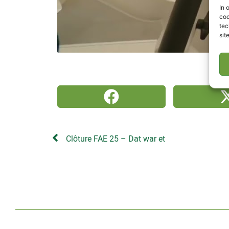
In 
coo
tec
sit
Clôture FAE 25 – Dat war et