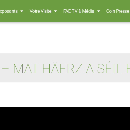
xposants
Votre Visite
FAE TV & Média
Coin Presse
 – MAT HÄERZ A SÉIL B