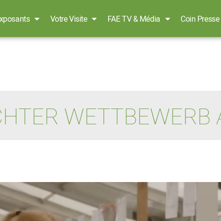
xposants
Votre Visite
FAE TV & Média
Coin Presse
HTER WETTBEWERB 