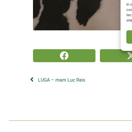
In 
coo
tec
sit
LUGA – mam Luc Reis