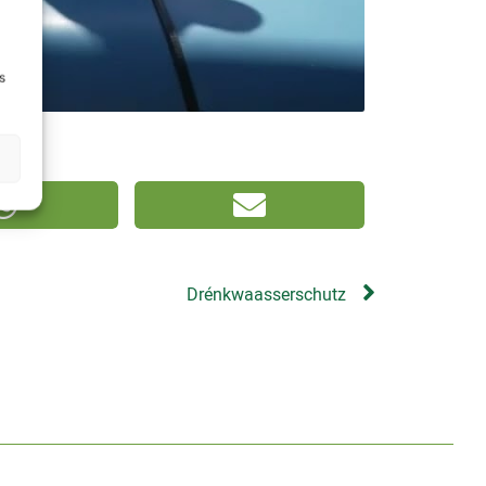
s
Drénkwaasserschutz