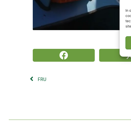
In 
coo
tec
sit
FRU