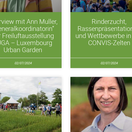
rview mit Ann Muller,
Rinderzucht,
eneralkoordinatorin”
Rassenpräsentatio
 Freiluftausstellung
und Wettbewerbe in
UGA – Luxembourg
CONVIS-Zelten
Urban Garden
02/07/2024
02/07/2024