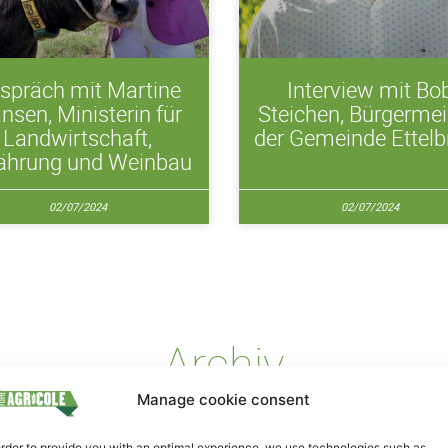
spräch mit Martine
Interview mit Bo
nsen, Ministerin für
Steichen, Bürgermei
Landwirtschaft,
der Gemeinde Ettelb
ährung und Weinbau
02/07/2024
02/07/2024
Archiv
Manage cookie consent
order to provide you with an optimal experience, we use technologies such as