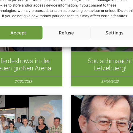
kies to store and/or access device information. If you consent to these
hnologies, we may process data such as browsing behaviour or unique IDs on thi
e. If you do not give or withdraw your consent, this may affect certain features.
Accept
Refuse
Settings
ferdeshows in der
Sou schmaacht
euen großen Arena
Lëtzebuerg!
27/06/2023
27/06/2023