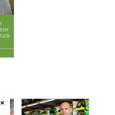
b
ster
rück