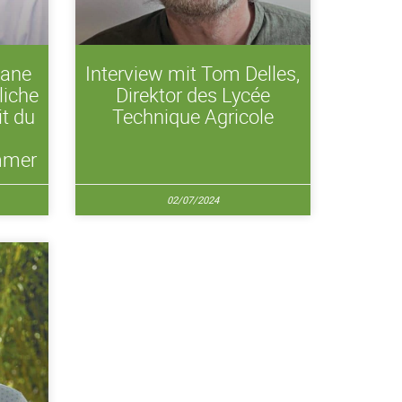
iane
Interview mit Tom Delles,
liche
Direktor des Lycée
it du
Technique Agricole
mmer
02/07/2024