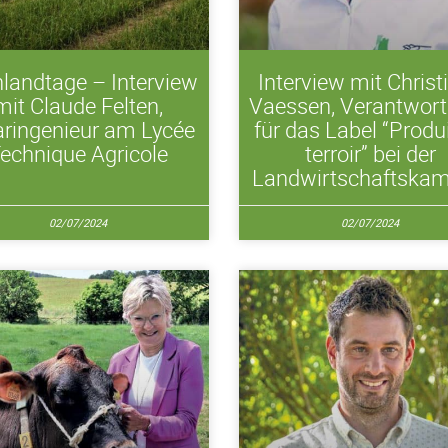
landtage – Interview
Interview mit Christ
mit Claude Felten,
Vaessen, Verantwort
aringenieur am Lycée
für das Label “Produ
echnique Agricole
terroir” bei der
Landwirtschaftska
02/07/2024
02/07/2024