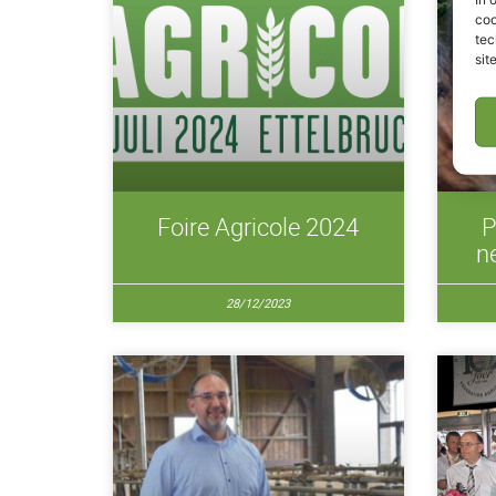
coo
tec
sit
Foire Agricole 2024
P
n
28/12/2023