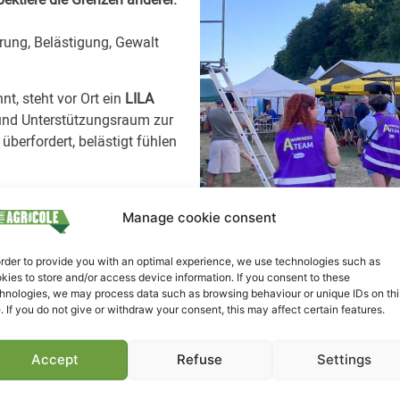
rung, Belästigung, Gewalt
t, steht vor Ort ein
LILA
 und Unterstützungsraum zur
 überfordert, belästigt fühlen
ten Westen, ist während dieser
ucher*innen, Personal,
Manage cookie consent
rden und bietet
ination, wenn nötig.
order to provide you with an optimal experience, we use technologies such as
kies to store and/or access device information. If you consent to these
tragen, die auf Respekt,
hnologies, we may process data such as browsing behaviour or unique IDs on thi
e. If you do not give or withdraw your consent, this may affect certain features.
Accept
Refuse
Settings