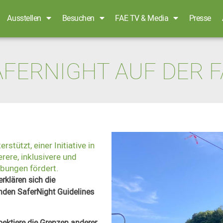
Ausstellen
Besuchen
FAE TV & Media
Presse
AFERNIGHT AUF DER F
stützt, einer Initiative in
rere, inklusivere und
bungen fördert.
rklären sich die
nden SaferNight Guidelines
ektiere die Grenzen anderer.