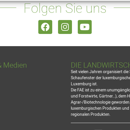
Folgen Sie uns
& Medien
DIE LANDWIRTSC
Seit vielen Jahren organisiert di
Schaufenster der luxemburgischen
Luxemburg ist.
Die FAE ist zu einem unumgänglic
und Forstwirte, Gärtner…), dem 
Agrar-/Biotechnologie geworden.
luxemburgischen Produkten und d
regionalen Produkten.