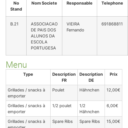
No
Nom Societe
Responsable
Telephone
Stand
B.21
ASSOCIACAO
VIEIRA
691868811
DE PAIS DOS
Fernando
ALUNOS DA
ESCOLA
PORTUGESA
Menu
Type
Description
Description
Prix
FR
DE
Grillades / snacks à
Poulet
Hähnchen
12,00€
emporter
Grillades / snacks à
1/2 poulet
1/2
6,00€
emporter
Hähnchen
Grillades / snacks à
Spare Ribs
Spare Ribs
15,00€
emporter